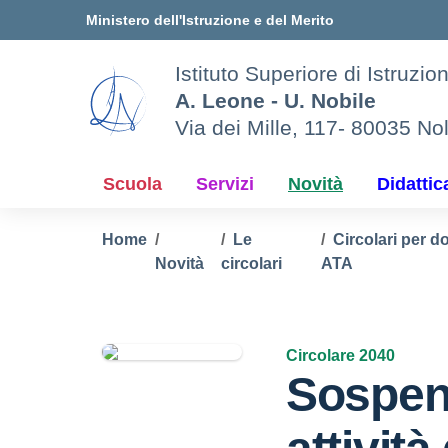
Vai ai contenuti
Vai al menu di navigazione
Vai al footer
Ministero dell'Istruzione e del Merito
Istituto Superiore di Istruzi
A. Leone - U. Nobile
Via dei Mille, 117- 80035 No
Scuola
Servizi
Novità
Didattic
Home
Le
Circolari per d
Novità
circolari
ATA
Circolare 2040
Sospen