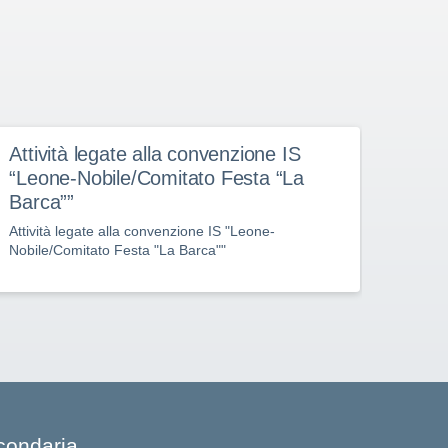
Attività legate alla convenzione IS
Job
“Leone-Nobile/Comitato Festa “La
Most
Barca””
Job R
d'Oltr
Attività legate alla convenzione IS "Leone-
Nobile/Comitato Festa "La Barca""
econdaria