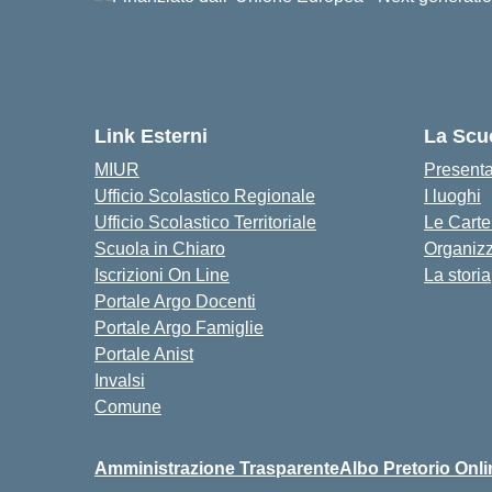
Link Esterni
La Scu
MIUR
Present
Ufficio Scolastico Regionale
I luoghi
Ufficio Scolastico Territoriale
Le Carte
Scuola in Chiaro
Organiz
Iscrizioni On Line
La storia
Portale Argo Docenti
Portale Argo Famiglie
Portale Anist
Invalsi
Comune
Amministrazione Trasparente
Albo Pretorio Onli